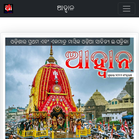
ଆହ୍ବାନ