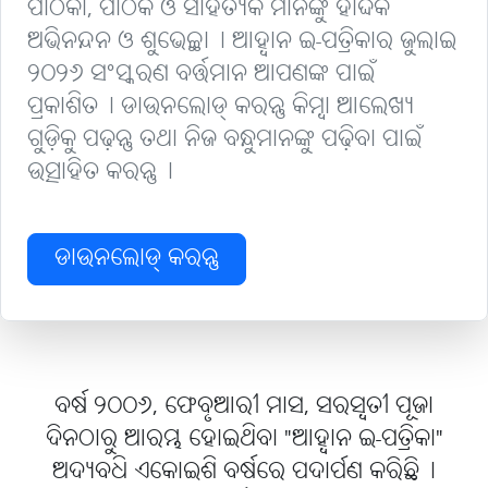
ପାଠିକା, ପାଠକ ଓ ସାହିତ୍ୟିକ ମାନଙ୍କୁ ହାର୍ଦ୍ଦିକ
ଅଭିନନ୍ଦନ ଓ ଶୁଭେଚ୍ଛା୤ ଆହ୍ବାନ ଇ-ପତ୍ରିକାର ଜୁଲାଇ
୨୦୨୬ ସଂସ୍କରଣ ବର୍ତ୍ତମାନ ଆପଣଙ୍କ ପାଇଁ
ପ୍ରକାଶିତ୤ ଡାଉନଲୋଡ୍ କରନ୍ତୁ କିମ୍ବା ଆଲେଖ୍ୟ
ଗୁଡ଼ିକୁ ପଢ଼ନ୍ତୁ ତଥା ନିଜ ବନ୍ଧୁମାନଙ୍କୁ ପଢ଼ିବା ପାଇଁ
ଉତ୍ସାହିତ କରନ୍ତୁ୤
ଡାଉନଲୋଡ୍ କରନ୍ତୁ
ବର୍ଷ ୨୦୦୬, ଫେବୃଆରୀ ମାସ, ସରସ୍ବତୀ ପୂଜା
ଦିନଠାରୁ ଆରମ୍ଭ ହୋଇଥିବା "ଆହ୍ବାନ ଇ-ପତ୍ରିକା"
ଅଦ୍ୟବଧି ଏକୋଇଶି ବର୍ଷରେ ପଦାର୍ପଣ କରିଛି୤