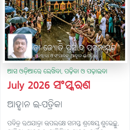
ଆସ ଓଡ଼ିଆରେ ଲେଖିବା, ପଢ଼ିବା ଓ ପଢ଼ାଇବା
July 2026 ସଂସ୍କରଣ
ଆହ୍ବାନ ଇ-ପତ୍ରିକା
ପବିତ୍ର ରଥଯାତ୍ରା ଉପଲକ୍ଷେ ସମସ୍ତ ଶ୍ରଦ୍ଧେୟ ଶୁଭେଚ୍ଛୁ,