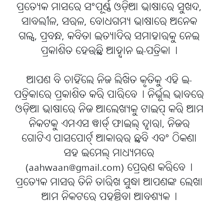
ପ୍ରତ୍ୟେକ ମାସରେ ସଂପୂର୍ଣ୍ଣ ଓଡ଼ିଆ ଭାଷାରେ ସୁଖଦ,
ସାବଲୀଳ, ସରଳ, ବୋଧଗମ୍ୟ ଭାଷାରେ ଅନେକ
ଗଳ୍ପ, ପ୍ରବନ୍ଧ, କବିତା ଇତ୍ୟାଦିର ସମାହାରକୁ ନେଇ
ପ୍ରକାଶିତ ହେଉଛି ଆହ୍ବାନ ଇ-ପତ୍ରିକା୤
ଆପଣ ବି ଚାହିଁଲେ ନିଜ ଲିଖିତ କୃତିକୁ ଏହି ଇ-
ପତ୍ରିକାରେ ପ୍ରକାଶିତ କରି ପାରିବେ୤ ନିର୍ଭୂଲ ଭାବରେ
ଓଡ଼ିଆ ଭାଷାରେ ନିଜ ଆଲେଖ୍ୟକୁ ଟାଇପ୍ କରି ଆମ
ନିକଟକୁ ଏମଏସ ୱାର୍ଡ୍ ଫାଇଲ୍ ଦ୍ବାରା, ନିଜର
ଗୋଟିଏ ପାସପୋର୍ଟ୍ ଆକାରର ଛବି ଏବଂ ଠିକଣା
ସହ ଇମେଲ୍ ମାଧ୍ୟମରେ
(aahwaan@gmail.com) ପ୍ରେରଣ କରିବେ୤
ପ୍ରତ୍ୟେକ ମାସର ତିନି ତାରିଖ ସୁଦ୍ଧା ଆପଣଙ୍କ ଲେଖା
ଆମ ନିକଟରେ ପହଞ୍ଚିବା ଆବଶ୍ୟକ୤